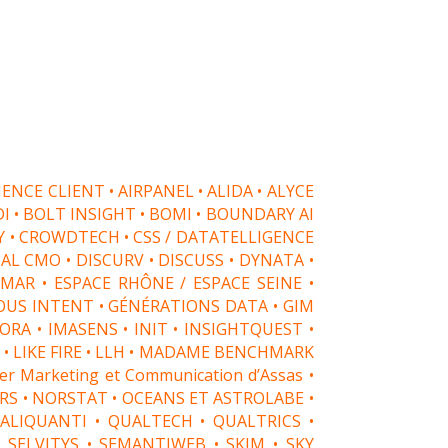
ENCE CLIENT • AIRPANEL • ALIDA • ALYCE
DI • BOLT INSIGHT • BOMI • BOUNDARY AI
OY • CROWDTECH • CSS / DATATELLIGENCE
AL CMO • DISCURV • DISCUSS • DYNATA •
MAR • ESPACE RHÔNE / ESPACE SEINE •
RIOUS INTENT • GÉNÉRATIONS DATA • GIM
A • IMASENS • INIT • INSIGHTQUEST •
ER • LIKE FIRE • LLH • MADAME BENCHMARK
Marketing et Communication d’Assas •
RS • NORSTAT • OCEANS ET ASTROLABE •
ALIQUANTI • QUALTECH • QUALTRICS •
SELVITYS • SEMANTIWEB • SKIM • SKY