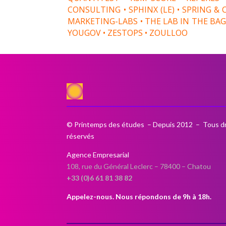
CONSULTING • SPHINX (LE) • SPRING & 
MARKETING-LABS • THE LAB IN THE BAG 
YOUGOV • ZESTOPS • ZOULLOO
© Printemps des études – Depuis 2012 – Tous dr
réservés
Agence Empresarial
108, rue du Général Leclerc –
78400 – Chatou
+33 (0)6 61 81 38 82
Appelez-nous. Nous répondons de 9h à 18h.