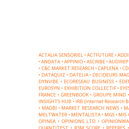
ACTALIA SENSORIEL • ACTFUTURE • ADDIN
• ANDATA • APPINIO • ASCRIBE • AUDIRE
• C&C MARKET RESEARCH • CAPLENA • CD
• DATAQUIZ • DATELIA • DECIDEURS MAG
DYNVIBE • ECORESEAU BUSINESS • EDE
EUROSYN • EXHIBITION COLLECTIF • EYE
FRANCE • GREENBOOK • GROUPE MIND •
INSIGHTS HUB • IRB (Internet Research 
• MAOBI • MARKET RESEARCH NEWS • MA
MELTWATER • MENTALISTA • MGS • MIS 
OPINEA • OPINIONS LTD • OPINIONWA
QUANTITEST • R3M SCORE • REPERES 