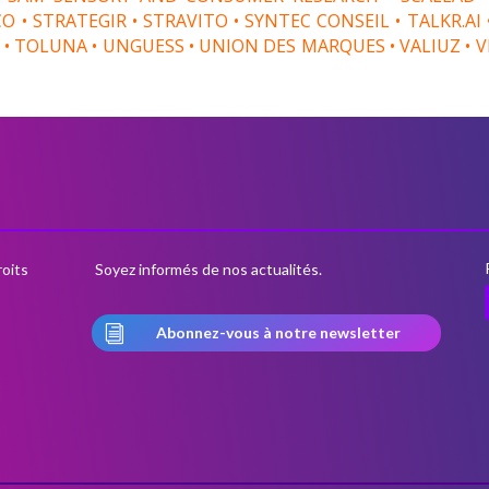
CO • STRATEGIR • STRAVITO • SYNTEC CONSEIL • TALKR.AI
• TOLUNA • UNGUESS • UNION DES MARQUES • VALIUZ • VER
oits
Soyez informés de nos actualités.
i
Abonnez-vous à notre newsletter