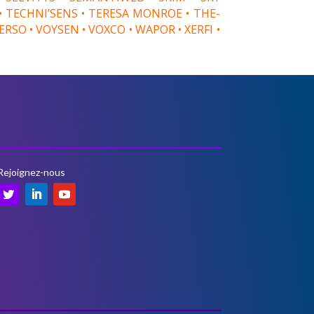
 • TECHNI’SENS • TERESA MONROE • THE-
SO • VOYSEN • VOXCO • WAPOR • XERFI •
Rejoignez-nous