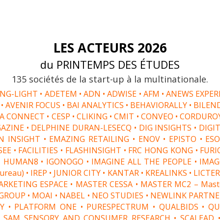
LES ACTEURS 2026
du PRINTEMPS DES ÉTUDES
135 sociétés de la start-up à la multinationale.
G-LIGHT • ADETEM • ADN • ADWISE • AFM • ANEWS EXPERI
P • AVENIR FOCUS • BAI ANALYTICS • BEHAVIORALLY • BILEN
A CONNECT • CESP • CLIKING • CMIT • CONVEO • CORDUR
AZINE • DELPHINE DURAN-LESECQ • DIG INSIGHTS • DIGIT
N INSIGHT • EMAZING RETAILING • ENOV • EPISTO • ESO
SEE • FACILITIES • FLASHINSIGHT • FRC HONG KONG • FU
 HUMAN8 • IGONOGO • IMAGINE ALL THE PEOPLE • IMAGOR
Bureau) • IREP • JUNIOR CITY • KANTAR • KREALINKS • LICT
RKETING ESPACE • MASTER CESSA • MASTER MC2 – Master 
GROUP • MOAI • NABEL • NEO STUDIES • NEWLINK PARTNE
Y • PLATFORM ONE • PURESPECTRUM • QUALBIDS • QU
• SAM SENSORY AND CONSUMER RESEARCH • SCALEAD • 