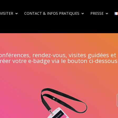
VISITER
CONTACT & INFOS PRATIQUES
PRESSE
onférences, rendez-vous, visites guidées et
réer votre e-badge via le bouton ci-dessous