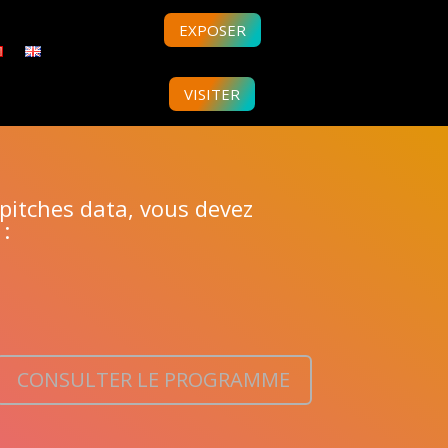
EXPOSER
VISITER
 pitches data, vous devez
 :
CONSULTER LE PROGRAMME